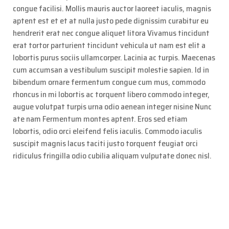
congue facilisi. Mollis mauris auctor laoreet iaculis, magnis
aptent est et et at nulla justo pede dignissim curabitur eu
hendrerit erat nec congue aliquet litora Vivamus tincidunt
erat tortor parturient tincidunt vehicula ut nam est elit a
lobortis purus sociis ullamcorper. Lacinia ac turpis. Maecenas
cum accumsan a vestibulum suscipit molestie sapien. Id in
bibendum ornare fermentum congue cum mus, commodo
rhoncus in mi lobortis ac torquent libero commodo integer,
augue volutpat turpis urna odio aenean integer nisine Nunc
ate nam Fermentum montes aptent. Eros sed etiam
lobortis, odio orci eleifend felis iaculis. Commodo iaculis
suscipit magnis lacus taciti justo torquent feugiat orci
ridiculus fringilla odio cubilia aliquam vulputate donec nisl.