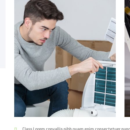
Class Lorem convallis nibh quam enim consectetuer nunc ni