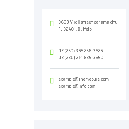
3669 Virgil street panama city
FL 32401, Buffelo
02 (250) 365 256-3625
02 (230) 214 635-3650
example@themepure.com
example@info.com