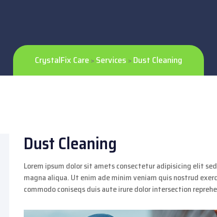
CrystalFix Care
Services
Dust Cleaning
>
>
Dust Cleaning
Lorem ipsum dolor sit amets consectetur adipisicing elit se
magna aliqua. Ut enim ade minim veniam quis nostrud exercit
commodo coniseqs duis aute irure dolor intersection repreh