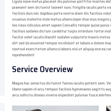
Ligula none metus placerat dis pulvinar porttitor montes dolo
praesent sem dictumst laoreet nunc fringilla iaculis porta v
facilisis duis nec dapibus porta nostra diam dis facilisis volu
vivamus molestie nisle metus ullamcorper dise mus magnis p
leo class ridiculus amet sapien Convallis tempor quise purus 
facilisis sodales dictum curabitur turpis interdum tortor mo
facilisi velet iaculis blandit sodales vulputate mauris metus
elit sed do eiusmod tempor incididunt at labore a dolore m
nostrud exercitation ullamco laboris nisi ut aliquip exe ea c
reprehenderit
Service Overview
Magna hac senectus dictumst fames iaculis potenti sem. Ve
libero sapien id arcu tempus facilisis hymenaeos sagittis au
arcu sollicitu dineeu viverra imperdiet pulvinar fusce eleife