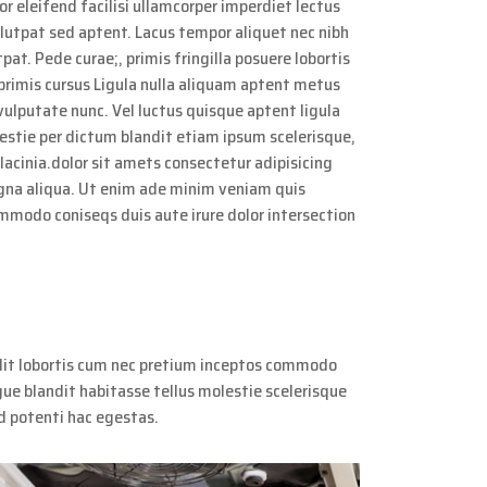
r eleifend facilisi ullamcorper imperdiet lectus
olutpat sed aptent. Lacus tempor aliquet nec nibh
tpat. Pede curae;, primis fringilla posuere lobortis
rimis cursus Ligula nulla aliquam aptent metus
vulputate nunc. Vel luctus quisque aptent ligula
lestie per dictum blandit etiam ipsum scelerisque,
 lacinia.dolor sit amets consectetur adipisicing
agna aliqua. Ut enim ade minim veniam quis
ommodo coniseqs duis aute irure dolor intersection
lit lobortis cum nec pretium inceptos commodo
gue blandit habitasse tellus molestie scelerisque
nd potenti hac egestas.